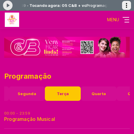
:00 às 23:59 -
Tocando agora: 05 C&B + vc
Programação Musical das
MENU
Programação
o
Segunda
Terça
Quarta
Qu
00:00 - 23:59
Programação Musical