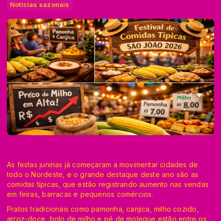
Notícias sazonais
As festas juninas já começaram a movimentar cidades de
todo o Nordeste, e o grande destaque deste ano são as
comidas típicas, que estão registrando aumento nas vendas
em feiras, barracas e pequenos comércios.
Pratos tradicionais como pamonha, canjica, milho cozido,
arroz-doce, bolo de milho e pé de moleque estão entre os